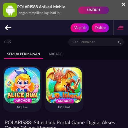
×
POLARIS88 Aplikasi Mobile
UNDUH
Jangan tampilkan lagi hari ini
Masuk
Daftar
CQ9
SEMUA PERMAINAN
ARCADE
Alice Run
K.O. Island
POLARIS88: Situs Link Portal Game Digital Akses