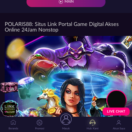
MAIN
POLARIS88: Situs Link Portal Game Digital Akses
Online 24Jam Nonstop
LIVE CHAT
Beranda
Promosi
Masuk
Hub. Kami
Akun Saya