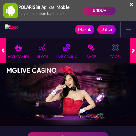
×
POLARIS88 Aplikasi Mobile
UNDUH
Jangan tampilkan lagi hari ini
Masuk
Daftar
HOT GAMES
SLOTS
LIVE CASINO
RACE
TOGEL
OL