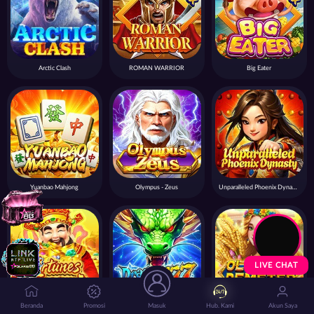
Arctic Clash
ROMAN WARRIOR
Big Eater
Yuanbao Mahjong
Olympus - Zeus
Unparalleled Phoenix Dynasty
LIVE CHAT
Beranda
Promosi
Masuk
Hub. Kami
Akun Saya
Fortune's Treasure
Dragon777
OLYMPUS DEMETER