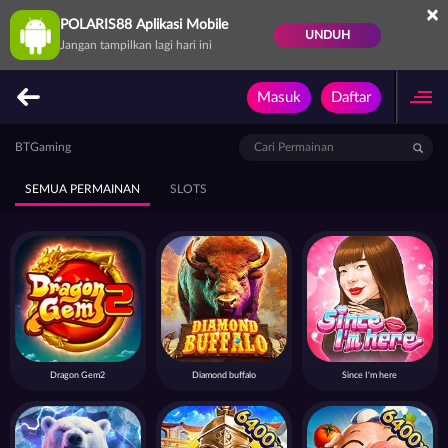
×
POLARIS88 Aplikasi Mobile
UNDUH
Jangan tampilkan lagi hari ini
Masuk
Daftar
BTGaming
SEMUA PERMAINAN
SLOTS
Dragon Gem2
Diamond buffalo
Since I'm here