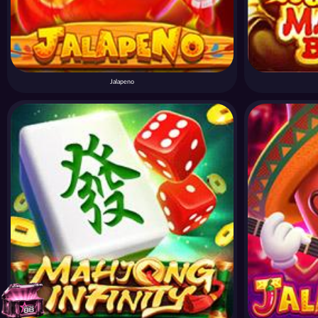
Jalapeno