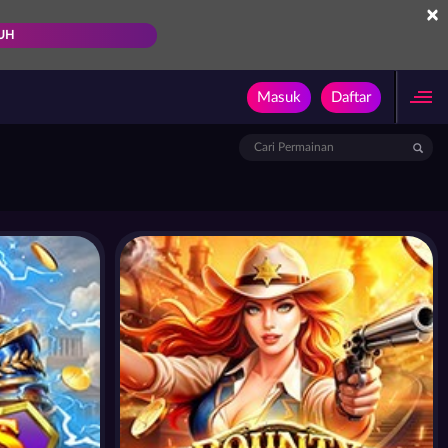
×
UH
Masuk
Daftar