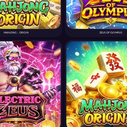
MAHJONG：ORIGIN
ZEUS OF OLYMPUS