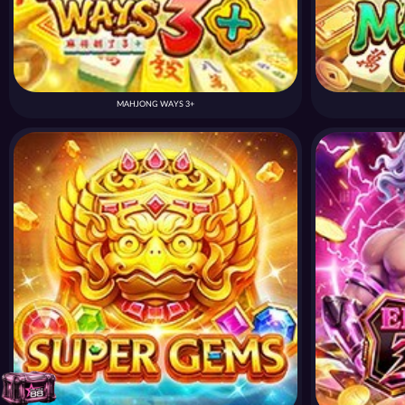
MAHJONG WAYS 3+