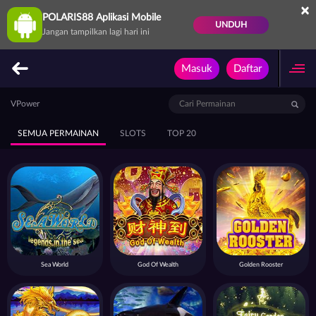
×
POLARIS88 Aplikasi Mobile
UNDUH
Jangan tampilkan lagi hari ini
Masuk
Daftar
VPower
SEMUA PERMAINAN
SLOTS
TOP 20
Sea World
God Of Wealth
Golden Rooster